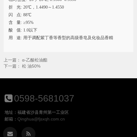
折 光: 20℃，1.4490～1.4550
闪 点: 88℃
含 量: ≥95%
酸 值: 1.0以下
用 途: 用于调配紫丁香等香型的高级香皂及化妆品香精
上一篇：
α-乙酸松油酯
下一篇：
松 油50%
0598-5681037
地址：福建省沙县青州第一工业区
邮箱：
Qinghua@fjsxqh.com.cn