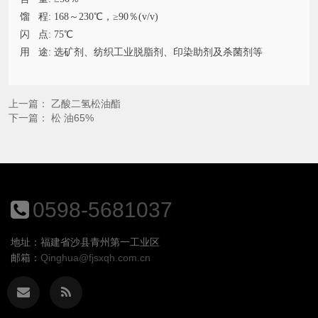
馏 程: 168～230℃，≥90％(v/v)
闪 点: 75℃
用 途: 选矿剂、纺织工业脱脂剂、印染助剂及杀菌剂等
上一篇：
乙酸二氢松油酯
下一篇：
松 油65%
0598-5681037
地址：福建省沙县青州第一工业区
邮箱：
Qinghua@fjsxqh.com.cn