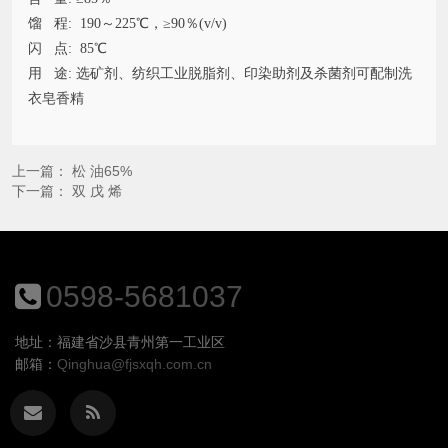
馏 程: 190～225℃，≥90％(v/v)
闪 点: 85℃
用 途: 选矿剂、纺织工业脱脂剂、印染助剂及杀菌剂可配制洗
衣皂香精
上一篇：
松 油65%
下一篇：
双 戊 烯
0598-5681037
地址：福建省沙县青州第一工业区
邮箱：
Qinghua@fjsxqh.com.cn