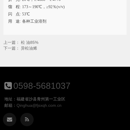
馏 程: 173～190℃，≥92％(v/v)
闪 点: 53℃
用 途: 各种工业溶剂
上一篇：
松 油85%
下一篇：
异松油烯
0598-5681037
地址：福建省沙县青州第一工业区
邮箱：
Qinghua@fjsxqh.com.cn